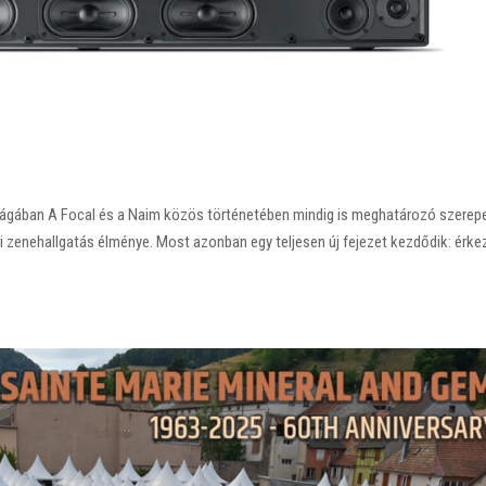
lágában A Focal és a Naim közös történetében mindig is meghatározó szerep
li zenehallgatás élménye. Most azonban egy teljesen új fejezet kezdődik: érke