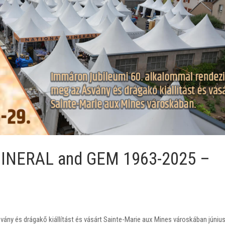
INERAL and GEM 1963-2025 –
ány és drágakő kiállítást és vásárt Sainte-Marie aux Mines városkában június