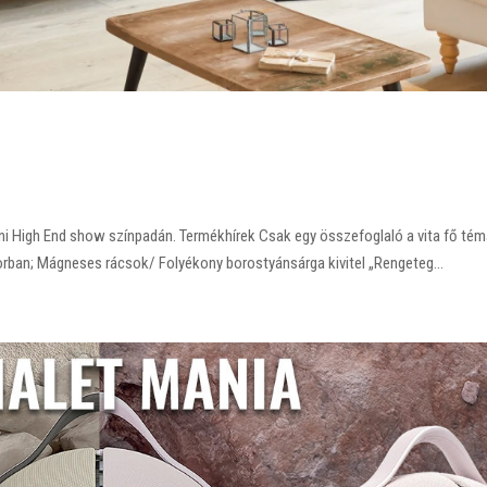
ni High End show színpadán. Termékhírek Csak egy összefoglaló a vita fő tém
orban; Mágneses rácsok/ Folyékony borostyánsárga kivitel „Rengeteg...