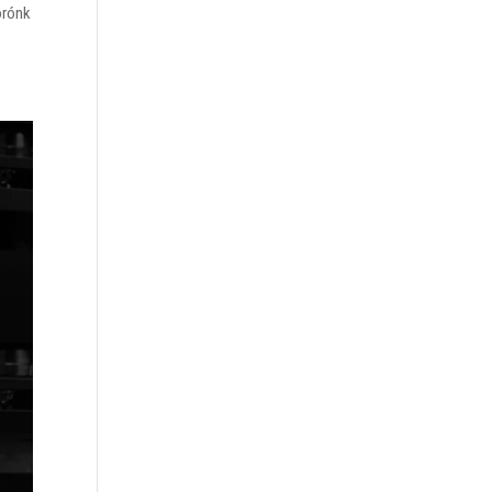
órónk