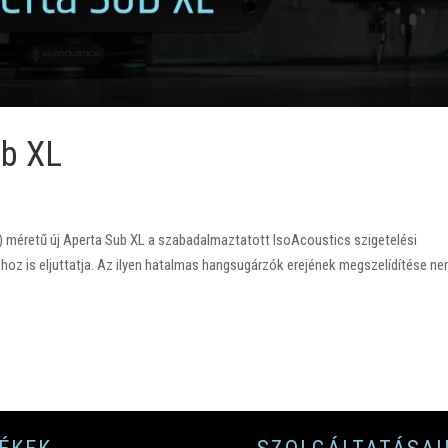
ub XL
) méretű új Aperta Sub XL a szabadalmaztatott IsoAcoustics szigetelési
hoz is eljuttatja. Az ilyen hatalmas hangsugárzók erejének megszelídítése n