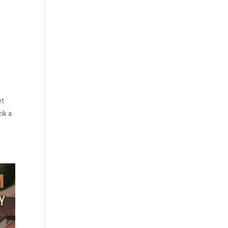
et
zik a