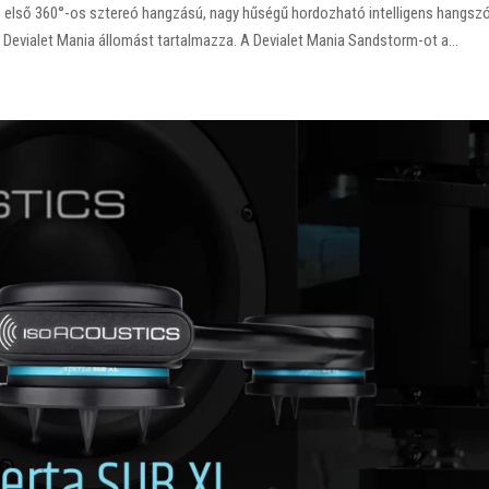
 első 360°-os sztereó hangzású, nagy hűségű hordozható intelligens hangsz
A Devialet Mania állomást tartalmazza. A Devialet Mania Sandstorm-ot a...