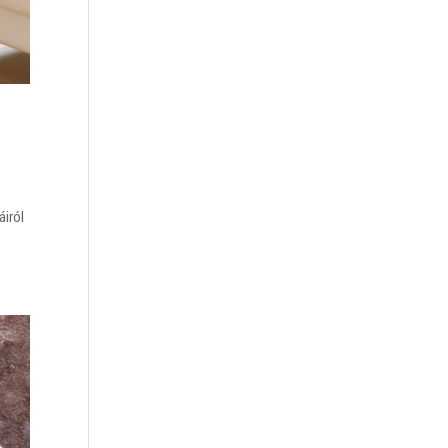
áiról