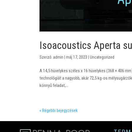
Isoacoustics Aperta s
Szerző:
admin
|
máj 17, 2023
|
Uncategorized
A 14,5 hüvelykes széles x 16 hüvelykes (368 × 406 mm
technológiát a nagyobb, akár 72,5 kg-os mélysugárzók
könnyű feladat,...
« Régebbi bejegyzések