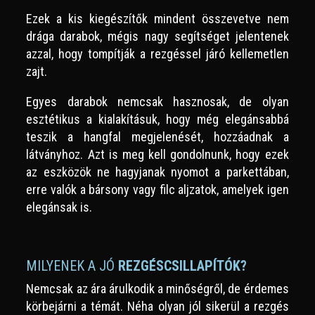
Ezek a kis kiegészítők mindent összevetve nem
drága darabok, mégis nagy segítséget jelentenek
azzal, hogy tompítják a rezgéssel járó kellemetlen
zajt.
Egyes darabok nemcsak hasznosak, de olyan
esztétikus a kialakításuk, hogy még elegánsabbá
teszik a hangfal megjelenését, hozzáadnak a
látványhoz. Azt is meg kell gondolnunk, hogy ezek
az eszközök ne hagyjanak nyomot a parkettában,
erre valók a bársony vagy filc aljzatok, amelyek igen
elegánsak is.
MILYENEK A JÓ
REZGÉSCSILLAPÍTÓK?
Nemcsak az ára árulkodik a minőségről, de érdemes
körbejárni a témát. Néha olyan jól sikerül a rezgés