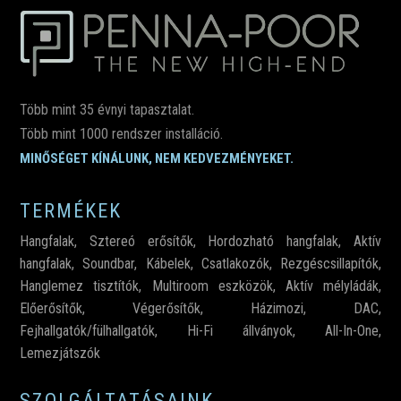
Több mint 35 évnyi tapasztalat.
Több mint 1000 rendszer installáció.
MINŐSÉGET KÍNÁLUNK, NEM KEDVEZMÉNYEKET.
TERMÉKEK
Hangfalak
,
Sztereó erősítők
,
Hordozható hangfalak
,
Aktív
hangfalak
,
Soundbar
,
Kábelek
,
Csatlakozók,
Rezgéscsillapítók
,
Hanglemez tisztítók
,
Multiroom eszközök
,
Aktív mélyládák
,
Előerősítők
,
Végerősítők
,
Házimozi
,
DAC
,
Fejhallgatók/fülhallgatók
,
Hi-Fi állványok
,
All-In-One
,
Lemezjátszók
SZOLGÁLTATÁSAINK