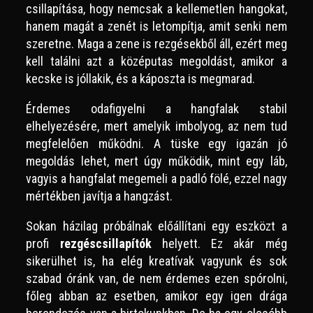
csillapítása, hogy nemcsak a kellemetlen hangokat,
hanem magát a zenét is letompítja, amit senki nem
szeretne. Maga a zene is rezgésekből áll, ezért meg
kell találni azt a középutas megoldást, amikor a
kecske is jóllakik, és a káposzta is megmarad.
Érdemes odafigyelni a hangfalak stabil
elhelyezésére, mert amelyik imbolyog, az nem tud
megfelelően működni. A tüske egy igazán jó
megoldás lehet, mert úgy működik, mint egy láb,
vagyis a hangfalat megemeli a padló fölé, ezzel nagy
mértékben javítja a hangzást.
Sokan házilag próbálnak előállítani egy eszközt a
profi
rezgéscsillapítók
helyett. Ez akár még
sikerülhet is, ha elég kreatívak vagyunk és sok
szabad óránk van, de nem érdemes ezen spórolni,
főleg abban az esetben, amikor egy igen drága