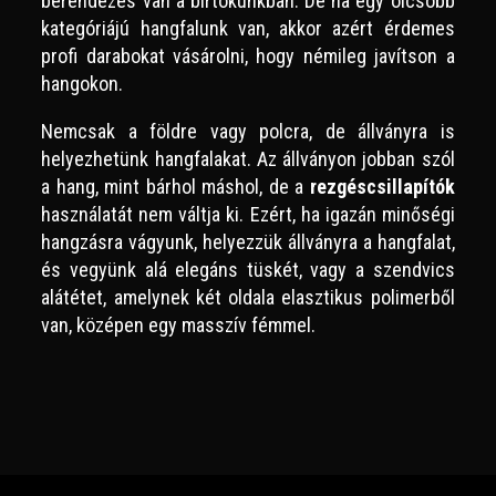
berendezés van a birtokunkban. De ha egy olcsóbb
kategóriájú hangfalunk van, akkor azért érdemes
profi darabokat vásárolni, hogy némileg javítson a
hangokon.
Nemcsak a földre vagy polcra, de állványra is
helyezhetünk hangfalakat. Az állványon jobban szól
a hang, mint bárhol máshol, de a
rezgéscsillapítók
használatát nem váltja ki. Ezért, ha igazán minőségi
hangzásra vágyunk, helyezzük állványra a hangfalat,
és vegyünk alá elegáns tüskét, vagy a szendvics
alátétet, amelynek két oldala elasztikus polimerből
van, középen egy masszív fémmel.