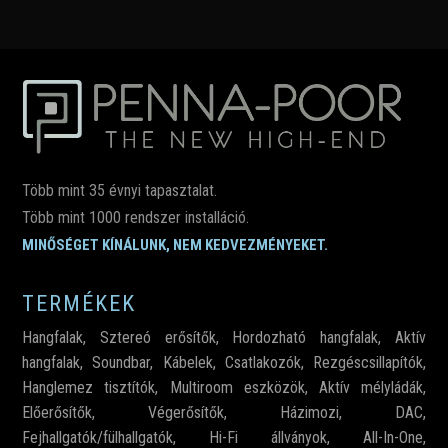
Több mint 35 évnyi tapasztalat.
Több mint 1000 rendszer installáció.
MINŐSÉGET KÍNÁLUNK, NEM KEDVEZMÉNYEKET.
TERMÉKEK
Hangfalak
,
Sztereó erősítők
,
Hordozható hangfalak
,
Aktív
hangfalak
,
Soundbar
,
Kábelek
,
Csatlakozók,
Rezgéscsillapítók
,
Hanglemez tisztítók
,
Multiroom eszközök
,
Aktív mélyládák
,
Előerősítők
,
Végerősítők
,
Házimozi
,
DAC
,
Fejhallgatók/fülhallgatók
,
Hi-Fi állványok
,
All-In-One
,