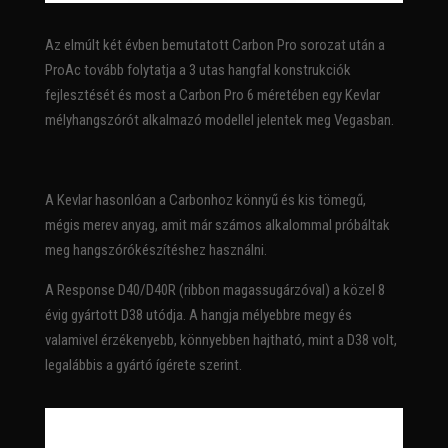
Az elmúlt két évben bemutatott Carbon Pro sorozat után a
ProAc tovább folytatja a 3 utas hangfal konstrukciók
fejlesztését és most a Carbon Pro 6 méretében egy Kevlar
mélyhangszórót alkalmazó modellel jelentek meg Vegasban.
A Kevlar hasonlóan a Carbonhoz könnyű és kis tömegű,
mégis merev anyag, amit már számos alkalommal próbáltak
meg hangszórókészítéshez használni.
A Response D40/D40R (ribbon magassugárzóval) a közel 8
évig gyártott D38 utódja. A hangja mélyebbre megy és
valamivel érzékenyebb, könnyebben hajtható, mint a D38 volt,
legalábbis a gyártó ígérete szerint.