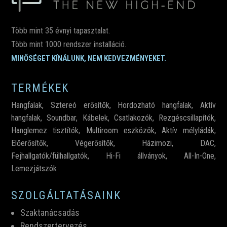
Több mint 35 évnyi tapasztalat.
Több mint 1000 rendszer installáció.
MINŐSÉGET KÍNÁLUNK, NEM KEDVEZMÉNYEKET.
TERMÉKEK
Hangfalak
,
Sztereó erősítők
,
Hordozható hangfalak
,
Aktív
hangfalak
,
Soundbar
,
Kábelek
,
Csatlakozók,
Rezgéscsillapítók
,
Hanglemez tisztítók
,
Multiroom eszközök
,
Aktív mélyládák
,
Előerősítők
,
Végerősítők
,
Házimozi
,
DAC
,
Fejhallgatók/fülhallgatók
,
Hi-Fi állványok
,
All-In-One
,
Lemezjátszók
SZOLGÁLTATÁSAINK
Szaktanácsadás
Rendszertervezés