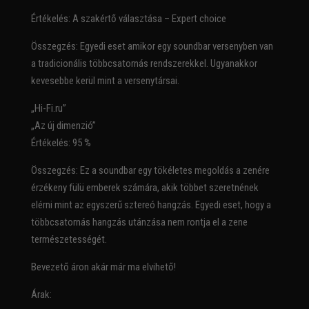
Értékelés: A szakértő választása – Expert choice
Összegzés: Egyedi eset amikor egy soundbar versenyben van
a tradicionális többcsatornás rendszerekkel. Ugyanakkor
kevesebbe kerül mint a versenytársai.
„Hi-Fi.ru”
„Az új dimenzió”
Értékelés: 95 %
Összegzés: Ez a soundbar egy tökéletes megoldás a zenére
érzékeny fülü emberek számára, akik többet szeretnének
elérni mint az egyszerű sztereó hangzás. Egyedi eset, hogy a
többcsatornás hangzás utánzása nem rontja el a zene
természetességét.
Bevezető áron akár már ma elvihető!
Árak: