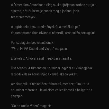
A Dimension Soundbar a világ szaksajtójában sorban aratja a
sikereit, hétről-hétre jelennek meg a jobbnál jobb
teszteredmények.
A legfrissebb teszteredményekről a mellékelt pdf
dokumentumokban olvashat németül, oroszul és portugálul.
Pár szalagcím kedvcsinálónak:
“What Hi-Fi? Sound and Vision” magazin
Értékelés: A Focal saját megoldását ajánlja.
Összegzés: A Dimension Soundbar legyőzi a TV hangjának
reprodukálása során útjába kerülő akadályokat.
Az akusztikus tér kellően térhatású, messze túlmutat a
soundbar méretein. Halad előre és lebilincseli a hallgatót a
pályáján.
“Salon Audio Video” magazin: