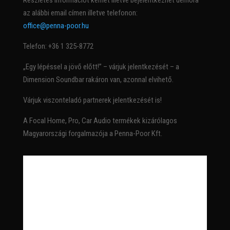
az alábbi email címen illetve telefonon:
office@penna-poor.hu
Telefon: +36 1 325-8772
„Egy lépéssel a jövő előtt!” – várjuk jelentkezését – a
Dimension Soundbar rakáron van, azonnal elvihető.
Várjuk viszonteladó partnerek jelentkezését is!
A Focal Home, Pro, Car Audio termékek kizárólagos
Magyarországi forgalmazója a Penna-Poor Kft.