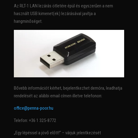
Az RLT-1 LAN lezárás ötletére épül és egyszerűen a nem
használt USB kimenet(ek) lezárásával javítja a
hangminőséget.
Bővebb információt kérhet, bejelentkezhet demóra, leadhatja
rendelését az alábbi email címen illetve telefonon:
office@penna-poor.hu
Telefon: +36 1 325-8772
„Egy lépéssel a jövő előtt!” – várjuk jelentkezését