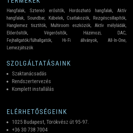
TERMÉKEK
Hangfalak
,
Sztereó erősítők
,
Hordozható hangfalak
,
Aktív
hangfalak
,
Soundbar
,
Kábelek
,
Csatlakozók,
Rezgéscsillapítók
,
Hanglemez tisztítók
,
Multiroom eszközök
,
Aktív mélyládák
,
Előerősítők
,
Végerősítők
,
Házimozi
,
DAC
,
Fejhallgatók/fülhallgatók
,
Hi-Fi állványok
,
All-In-One
,
Lemezjátszók
SZOLGÁLTATÁSAINK
Szaktanácsadás
Rendszertervezés
Komplett installálás
ELÉRHETŐSÉGEINK
1025 Budapest, Törökvész út 95-97.
+36 30 738 7004