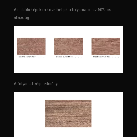
Az alábbi képeken követhetjük a folyamatot az 50%-os
állapotig:
A folyamat végeredménye: