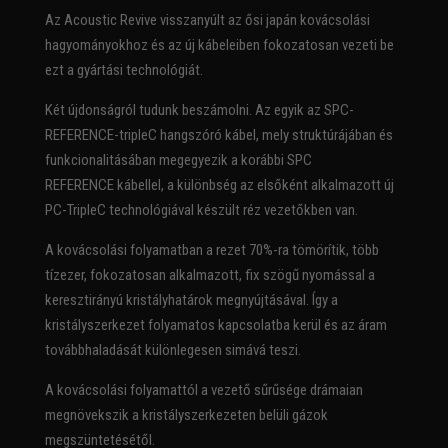
Az Acoustic Revive visszanyúlt az ősi japán kovácsolási
hagyományokhoz és az új kábeleiben fokozatosan vezeti be
ezt a gyártási technológiát.
Két újdonságról tudunk beszámolni. Az egyik az SPC-
REFERENCE-tripleC hangszóró kábel, mely struktúrájában és
funkcionalitásában megegyezik a korábbi SPC
REFERENCE kábellel, a különbség az elsőként alkalmazott új
PC-TripleC technológiával készült réz vezetőkben van.
A kovácsolási folyamatban a rezet 70%-ra tömörítik, több
tízezer, fokozatosan alkalmazott, fix szögű nyomással a
keresztirányú kristályhatárok megnyújtásával. Így a
kristályszerkezet folyamatos kapcsolatba kerül és az áram
továbbhaladását különlegesen simává teszi.
A kovácsolási folyamattól a vezető sűrűsége drámaian
megnövekszik a kristályszerkezeten belüli gázok
megszüntetésétől.