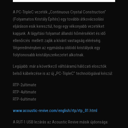
A PC-TripleC vezeték „Continuous Crystal Construction”
(Folyamatos Kristály Építés) egy további átkovácsolási
eljáráson esik keresztül, hogy egy vékonyabb vezetéket
kapjunk. A lágyítási folyamat állandó hőmérséklet és idő
ellenőrzés mellett zajlik a kívánt vastagság eléréséig.
Végeredményben az egymásba oldódó kristályok egy
folytonosabb kristályszerkezetet alkotnak.
Legújabb: már a következő váltóáramú hálózati elosztók
belső kábelezése is az új „PC-TripleC” technológiával készül:
RTP-2ultimate
RTP-4ultimate
RTP-6ultimate
www.acoustic-revive.com/english/rtp/rtp_01.html
A RUT-1 USB lezárás az Acoustic Revive másik újdonsága: