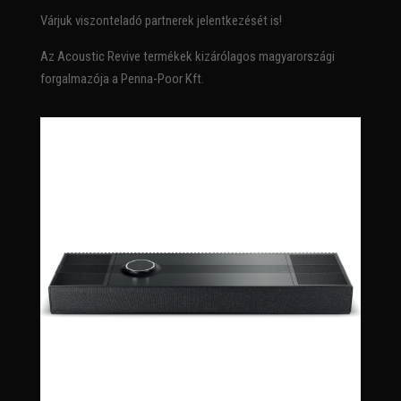
Várjuk viszonteladó partnerek jelentkezését is!
Az Acoustic Revive termékek kizárólagos magyarországi
forgalmazója a Penna-Poor Kft.