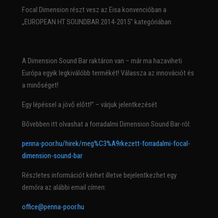
Focal Dimension részt vesz az Eisa konvencióban a
„EUROPEAN HT SOUNDBAR 2014-2015″ kategóriában
A Dimension Sound Bar raktáron van – már ma hazaviheti
Európa egyik legkiválóbb termékét! Válassza az innovációt és
a minőséget!
Egy lépéssel a jövő előtt!” – várjuk jelentkezését
Bővebben itt olvashat a forradalmi Dimension Sound Bar-ról:
penna-poor.hu/hirek/meg%C3%A9rkezett-forradalmi-focal-
dimension-sound-bar
Részletes információt kérhet illetve bejelentkezhet egy
demóra az alábbi email címen:
office@penna-poor.hu