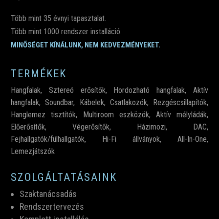
Több mint 35 évnyi tapasztalat.
Több mint 1000 rendszer installáció.
MINŐSÉGET KÍNÁLUNK, NEM KEDVEZMÉNYEKET.
TERMÉKEK
Hangfalak
,
Sztereó erősítők
,
Hordozható hangfalak
,
Aktív
hangfalak
,
Soundbar
,
Kábelek
,
Csatlakozók,
Rezgéscsillapítók
,
Hanglemez tisztítók
,
Multiroom eszközök
,
Aktív mélyládák
,
Előerősítők
,
Végerősítők
,
Házimozi
,
DAC
,
Fejhallgatók/fülhallgatók
,
Hi-Fi állványok
,
All-In-One
,
Lemezjátszók
SZOLGÁLTATÁSAINK
Szaktanácsadás
Rendszertervezés