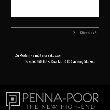
1
2
Következő
←
Zu Modern - a múlt visszaköszön
Devialet 250 illetve Dual Monó 800-as megérkezett
→