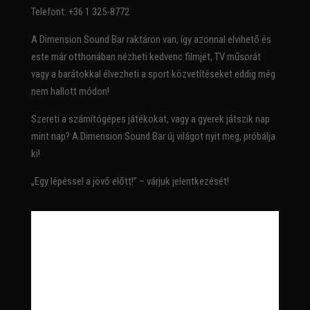
Telefont: +36 1 325-8772
A Dimension Sound Bar raktáron van, így azonnal elvihető és
este már otthonában nézheti kedvenc filmjét, TV műsorát
vagy a barátokkal élvezheti a sport közvetítéseket eddig még
nem hallott módon!
Szereti a számítógépes játékokat, vagy a gyerek játszik nap
mint nap? A Dimension Sound Bar új világot nyit meg, próbálja
ki!
„Egy lépéssel a jövő előtt!” – várjuk jelentkezését!