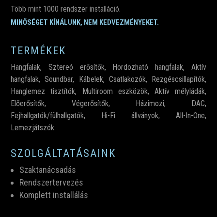
Több mint 1000 rendszer installáció.
MINŐSÉGET KÍNÁLUNK, NEM KEDVEZMÉNYEKET.
TERMÉKEK
Hangfalak
,
Sztereó erősítők
,
Hordozható hangfalak
,
Aktív
hangfalak
,
Soundbar
,
Kábelek
,
Csatlakozók,
Rezgéscsillapítók
,
Hanglemez tisztítók
,
Multiroom eszközök
,
Aktív mélyládák
,
Előerősítők
,
Végerősítők
,
Házimozi
,
DAC
,
Fejhallgatók/fülhallgatók
,
Hi-Fi állványok
,
All-In-One
,
Lemezjátszók
SZOLGÁLTATÁSAINK
Szaktanácsadás
Rendszertervezés
Komplett installálás