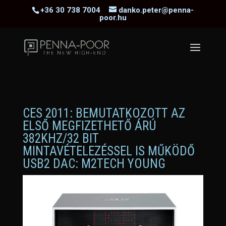
+36 30 738 7004
danko.peter@penna-
poor.hu
CES 2011: BEMUTATKOZOTT AZ
ELSŐ MEGFIZETHETŐ ÁRÚ
382KHZ/32 BIT
MINTAVÉTELEZÉSSEL IS MŰKÖDŐ
USB2 DAC: M2TECH YOUNG