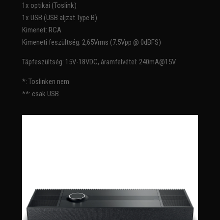
1x optikai (Toslink)
1x USB (USB aljzat Type B)
Kimenet: RCA
Kimeneti feszültség: 2,65Vrms (7.5Vpp @ 0dBFS)
Tápfeszültség: 15V-18VDC, áramfelvétel: 240mA@15V
*: Toslinken nem
**: csak USB