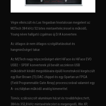
Végre elkészült és Las Vegasban hivatalosan megjelent az
M2Tech 384 kHz/32 bites mintavételezéssel is működő,
Young névre hallgató izgalmas új D/A konvertere.
Az átlagos ár nem átlagos szolgáltatásokat és
hangminőséget takar.
Az M2Tech nagy népszerűséget elért HiFace és HiFace EVO
USB2 – SPDIF konverterek jól bevált aszinkron USB
működését kínáló megoldásaira épülő konstrukció kiegészült
egy Burr Brown (TI) DAC chippel és egy Spartan un FPGA
(Field Programmable Gate Array) processzorával valamint egy
A- osztályban működő analóg kimenettel.
Tömör, szálcsiszolt alumínium házat és továbbfejlesztett,
384 és 352,8 kHz mintavételezést is megengedő, Win XP,