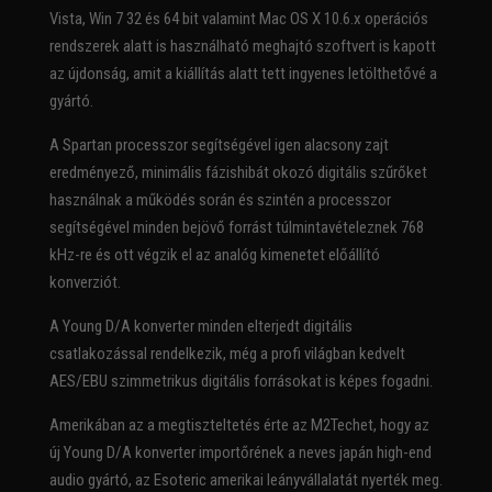
Vista, Win 7 32 és 64 bit valamint Mac OS X 10.6.x operációs
rendszerek alatt is használható meghajtó szoftvert is kapott
az újdonság, amit a kiállítás alatt tett ingyenes letölthetővé a
gyártó.
A Spartan processzor segítségével igen alacsony zajt
eredményező, minimális fázishibát okozó digitális szűrőket
használnak a működés során és szintén a processzor
segítségével minden bejövő forrást túlmintavételeznek 768
kHz-re és ott végzik el az analóg kimenetet előállító
konverziót.
A Young D/A konverter minden elterjedt digitális
csatlakozással rendelkezik, még a profi világban kedvelt
AES/EBU szimmetrikus digitális forrásokat is képes fogadni.
Amerikában az a megtiszteltetés érte az M2Techet, hogy az
új Young D/A konverter importőrének a neves japán high-end
audio gyártó, az Esoteric amerikai leányvállalatát nyerték meg.