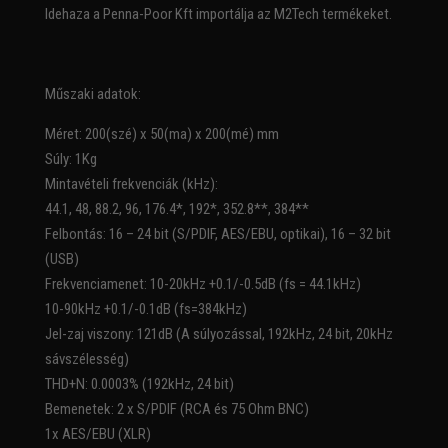
Idehaza a Penna-Poor Kft importálja az M2Tech termékeket.
Műszaki adatok:
Méret: 200(szé) x 50(ma) x 200(mé) mm
Súly: 1Kg
Mintavételi frekvenciák (kHz):
44.1, 48, 88.2, 96, 176.4*, 192*, 352.8**, 384**
Felbontás: 16 – 24 bit (S/PDIF, AES/EBU, optikai), 16 – 32 bit
(USB)
Frekvenciamenet: 10-20kHz +0.1/-0.5dB (fs = 44.1kHz)
10-90kHz +0.1/-0.1dB (fs=384kHz)
Jel-zaj viszony: 121dB (A súlyozással, 192kHz, 24 bit, 20kHz
sávszélesség)
THD+N: 0.0003% (192kHz, 24 bit)
Bemenetek: 2 x S/PDIF (RCA és 75 Ohm BNC)
1x AES/EBU (XLR)